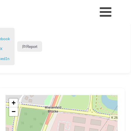
ebook
Report
X
kedIn
+
−