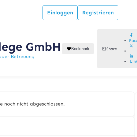
Einloggen
Registrieren
Fac
flege GmbH
Bookmark
Share
oder Betreuung
Lin
e noch nicht abgeschlossen.