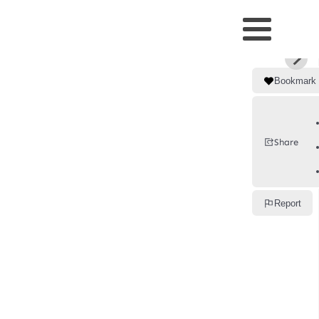
Bookmark
Share
Report