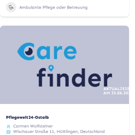
Ambulante Pflege oder Betreuung
AKTUALISIERT
AM
25.06.2025
Pflegewelt24-Ostalb
Carmen Wolfsteiner
Wischauer Straße 11, Hüttlingen, Deutschland