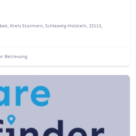
bek, Kreis Stormarn, Schleswig-Holstein, 22113,
er Betreuung