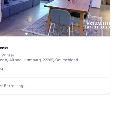
AKTUALISIER
AM
31.03.2026
enst
a Winter
nsen, Altona, Hamburg, 22765, Deutschland
de
er Betreuung