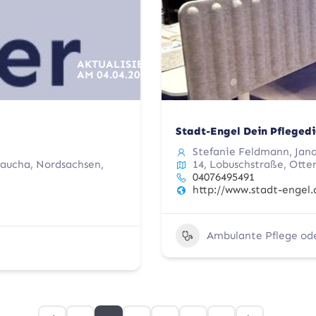
AKTUALISIERT
AM
04.04.2026
Stadt-Engel Dein Pflegedi
Stefanie Feldmann, Jan
Taucha, Nordsachsen,
14, Lobuschstraße, Otte
04076495491
http://www.stadt-engel.
Ambulante Pflege od