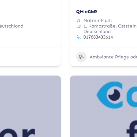
QM eGbR
Natmir Musli
Deutschland
1, Kampstraße, Oststein
Deutschland
017683433614
Ambulante Pflege od