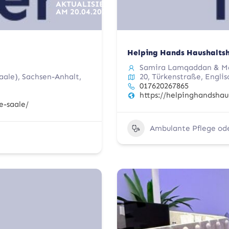
AKTUALISIERT
AM
20.04.2026
Helping Hands Haushaltsh
Samira Lamqaddan & Ma
aale), Sachsen-Anhalt,
20, Türkenstraße, Englis
017620267865
https://helpinghandshau
e-saale/
Ambulante Pflege od